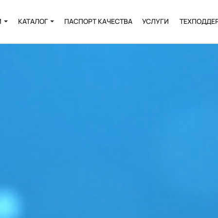
И
КАТАЛОГ
ПАСПОРТ КАЧЕСТВА
УСЛУГИ
ТЕХПОДДЕ
Онкология
Инфекции
и
Пренатальная
диагностика
Выделение РНК и
ДНК
Полиморфизмы
Биоинформатика