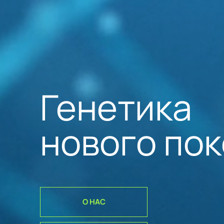
Генетика
нового по
О НАС